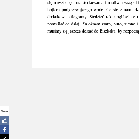
się nawet chęci majsterkowania i naoliwia wszystk
bojlera podgrzewającego wodę. Co się z nami dzi
dodatkowe kilogramy. Siedzieć tak moglibyśmy tu
pomyśleć co dalej. Za oknem szaro, buro, zimno i 
musimy się jeszcze dostać do Biszkeku, by rozpocząć
Shares