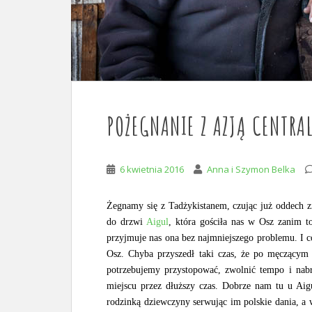
POŻEGNANIE Z AZJĄ CENTRA
6 kwietnia 2016
Anna i Szymon Belka
Żegnamy się z Tadżykistanem, czując już oddech 
do drzwi
Aigul
, która gościła nas w Osz zanim t
przyjmuje nas ona bez najmniejszego problemu. I co
Osz. Chyba przyszedł taki czas, że po męczącym 
potrzebujemy przystopować, zwolnić tempo i na
miejscu przez dłuższy czas. Dobrze nam tu u Aig
rodzinką dziewczyny serwując im polskie dania, a