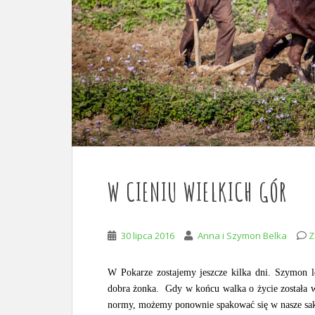
W CIENIU WIELKICH GÓR
30 lipca 2016
Anna i Szymon Belka
Z
W Pokarze zostajemy jeszcze kilka dni. Szymon le
dobra żonka. Gdy w końcu walka o życie została w
normy, możemy ponownie spakować się w nasze sak