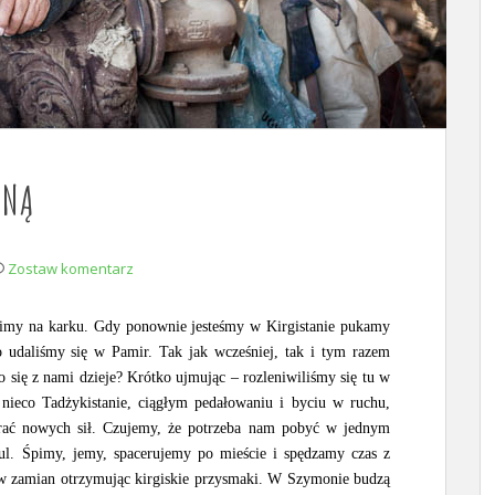
LNĄ
Zostaw komentarz
zimy na karku. Gdy ponownie jesteśmy w Kirgistanie pukamy
o udaliśmy się w Pamir. Tak jak wcześniej, tak i tym razem
 się z nami dzieje? Krótko ujmując – rozleniwiliśmy się tu w
nieco Tadżykistanie, ciągłym pedałowaniu i byciu w ruchu,
brać nowych sił. Czujemy, że potrzeba nam pobyć w jednym
ul. Śpimy, jemy, spacerujemy po mieście i spędzamy czas z
 w zamian otrzymując kirgiskie przysmaki. W Szymonie budzą