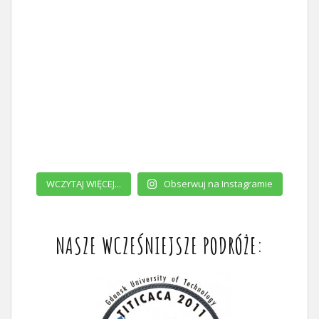
WCZYTAJ WIĘCEJ...
Obserwuj na Instagramie
NASZE WCZEŚNIEJSZE PODRÓŻE: