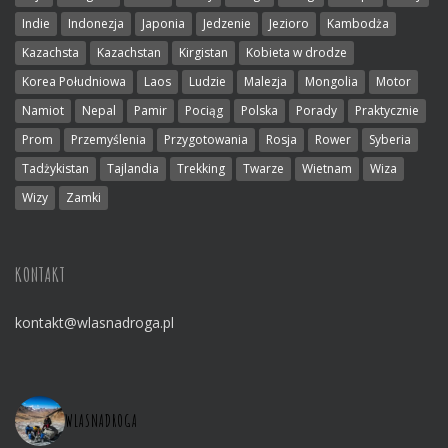
Indie
Indonezja
Japonia
Jedzenie
Jezioro
Kambodża
Kazachsta
Kazachstan
Kirgistan
Kobieta w drodze
Korea Południowa
Laos
Ludzie
Malezja
Mongolia
Motor
Namiot
Nepal
Pamir
Pociąg
Polska
Porady
Praktycznie
Prom
Przemyślenia
Przygotowania
Rosja
Rower
Syberia
Tadżykistan
Tajlandia
Trekking
Twarze
Wietnam
Wiza
Wizy
Zamki
KONTAKT
kontakt@wlasnadroga.pl
WLASNADROGA