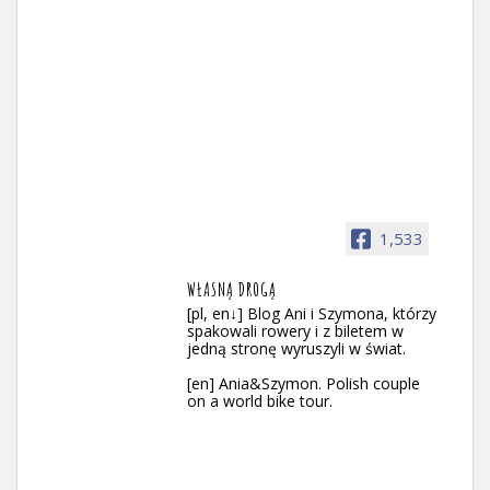
1,533
WŁASNĄ DROGĄ
[pl, en↓] Blog Ani i Szymona, którzy
spakowali rowery i z biletem w
jedną stronę wyruszyli w świat.
[en] Ania&Szymon. Polish couple
on a world bike tour.