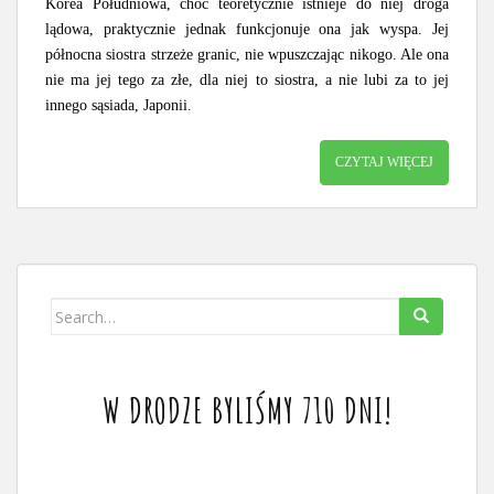
Korea Południowa, choć teoretycznie istnieje do niej droga
lądowa, praktycznie jednak funkcjonuje ona jak wyspa. Jej
północna siostra strzeże granic, nie wpuszczając nikogo. Ale ona
nie ma jej tego za złe, dla niej to siostra, a nie lubi za to jej
innego sąsiada, Japonii.
CZYTAJ WIĘCEJ
Search
for:
W DRODZE BYLIŚMY 710 DNI!