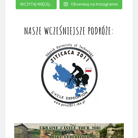
WCZYTAJ WIĘCEJ...
Obserwuj na Instagramie
NASZE WCZEŚNIEJSZE PODRÓŻE: