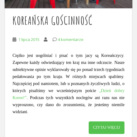
KOREAŃSKA GOŚCINNOŚĆ
1 lipca 2015
4 komentarze
Ciężko jest uogólniać i pisać o tym jacy są Koreańczycy.
Zapewne każdy odwiedzający ten kraj ma inne odczucie. Nasze
subiektywne opinie wyklarowały się po ponad trzech tygodniach
pedałowania po tym kraju. W różnych miejscach spaliśmy.
Najczęściej pod namiotem, lub u poznanych życzliwych ludzi, o
których pisaliśmy we wcześniejszym poście
„Dzień dobry
Koreo!”
. Podczas tych wszystkich noclegów ani razu nas nie
wyproszono, czy dano do zrozumienia, że jesteśmy niemile
widziani.
CZYTAJ WIĘCEJ