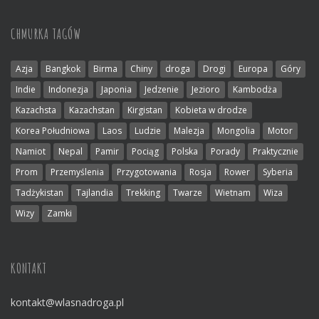
CHMURKA TAGÓW
Azja
Bangkok
Birma
Chiny
droga
Drogi
Europa
Góry
Indie
Indonezja
Japonia
Jedzenie
Jezioro
Kambodża
Kazachsta
Kazachstan
Kirgistan
Kobieta w drodze
Korea Południowa
Laos
Ludzie
Malezja
Mongolia
Motor
Namiot
Nepal
Pamir
Pociąg
Polska
Porady
Praktycznie
Prom
Przemyślenia
Przygotowania
Rosja
Rower
Syberia
Tadżykistan
Tajlandia
Trekking
Twarze
Wietnam
Wiza
Wizy
Zamki
KONTAKT
kontakt@wlasnadroga.pl