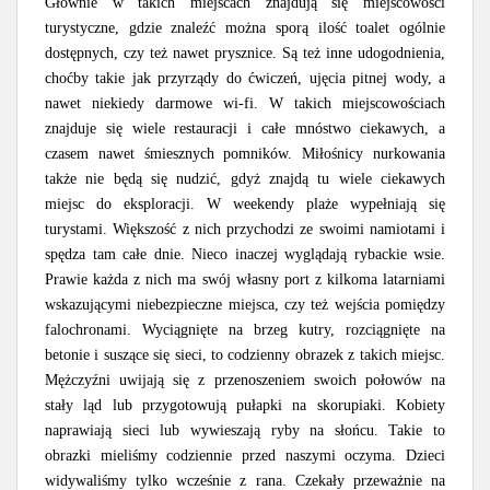
Głównie w takich miejscach znajdują się miejscowości
turystyczne, gdzie znaleźć można sporą ilość toalet ogólnie
dostępnych, czy też nawet prysznice. Są też inne udogodnienia,
choćby takie jak przyrządy do ćwiczeń, ujęcia pitnej wody, a
nawet niekiedy darmowe wi-fi. W takich miejscowościach
znajduje się wiele restauracji i całe mnóstwo ciekawych, a
czasem nawet śmiesznych pomników. Miłośnicy nurkowania
także nie będą się nudzić, gdyż znajdą tu wiele ciekawych
miejsc do eksploracji. W weekendy plaże wypełniają się
turystami. Większość z nich przychodzi ze swoimi namiotami i
spędza tam całe dnie. Nieco inaczej wyglądają rybackie wsie.
Prawie każda z nich ma swój własny port z kilkoma latarniami
wskazującymi niebezpieczne miejsca, czy też wejścia pomiędzy
falochronami. Wyciągnięte na brzeg kutry, rozciągnięte na
betonie i suszące się sieci, to codzienny obrazek z takich miejsc.
Mężczyźni uwijają się z przenoszeniem swoich połowów na
stały ląd lub przygotowują pułapki na skorupiaki. Kobiety
naprawiają sieci lub wywieszają ryby na słońcu. Takie to
obrazki mieliśmy codziennie przed naszymi oczyma. Dzieci
widywaliśmy tylko wcześnie z rana. Czekały przeważnie na