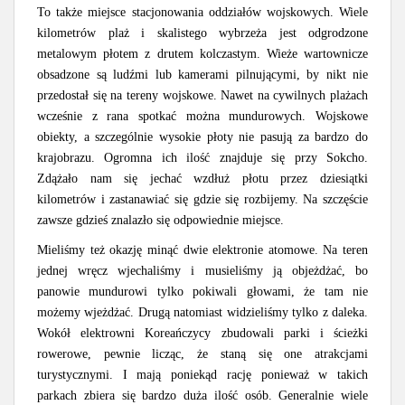
To także miejsce stacjonowania oddziałów wojskowych. Wiele
kilometrów plaż i skalistego wybrzeża jest odgrodzone
metalowym płotem z drutem kolczastym. Wieże wartownicze
obsadzone są ludźmi lub kamerami pilnującymi, by nikt nie
przedostał się na tereny wojskowe. Nawet na cywilnych plażach
wcześnie z rana spotkać można mundurowych. Wojskowe
obiekty, a szczególnie wysokie płoty nie pasują za bardzo do
krajobrazu. Ogromna ich ilość znajduje się przy Sokcho.
Zdążało nam się jechać wzdłuż płotu przez dziesiątki
kilometrów i zastanawiać się gdzie się rozbijemy. Na szczęście
zawsze gdzieś znalazło się odpowiednie miejsce.
Mieliśmy też okazję minąć dwie elektronie atomowe. Na teren
jednej wręcz wjechaliśmy i musieliśmy ją objeżdżać, bo
panowie mundurowi tylko pokiwali głowami, że tam nie
możemy wjeżdżać. Drugą natomiast widzieliśmy tylko z daleka.
Wokół elektrowni Koreańczycy zbudowali parki i ścieżki
rowerowe, pewnie licząc, że staną się one atrakcjami
turystycznymi. I mają poniekąd rację ponieważ w takich
parkach zbiera się bardzo duża ilość osób. Generalnie wiele