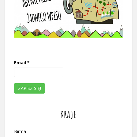
Email
*
KRAJE
Birma