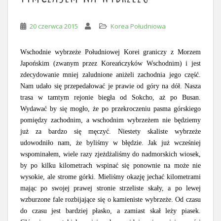
20 czerwca 2015
Korea Południowa
Wschodnie wybrzeże Południowej Korei graniczy z Morzem
Japońskim (zwanym przez Koreańczyków Wschodnim) i jest
zdecydowanie mniej zaludnione aniżeli zachodnia jego część.
Nam udało się przepedałować je prawie od góry na dół. Nasza
trasa w tamtym rejonie biegła od Sokcho, aż po Busan.
Wydawać by się mogło, że po przekroczeniu pasma górskiego
pomiędzy zachodnim, a wschodnim wybrzeżem nie będziemy
już za bardzo się męczyć. Niestety skaliste wybrzeże
udowodniło nam, że byliśmy w błędzie.
Jak już wcześniej
wspominałem, wiele razy zjeżdżaliśmy do nadmorskich wiosek,
by po kilku kilometrach wspinać się ponownie na może nie
wysokie, ale strome górki. Mieliśmy okazję jechać kilometrami
mając po swojej prawej stronie strzeliste skały, a po lewej
wzburzone fale rozbijające się o kamieniste wybrzeże. Od czasu
do czasu jest bardziej płasko, a zamiast skał leży piasek.