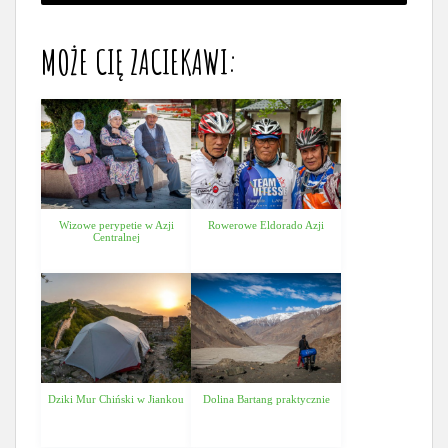
MOŻE CIĘ ZACIEKAWI:
Wizowe perypetie w Azji
Rowerowe Eldorado Azji
Centralnej
Dziki Mur Chiński w Jiankou
Dolina Bartang praktycznie