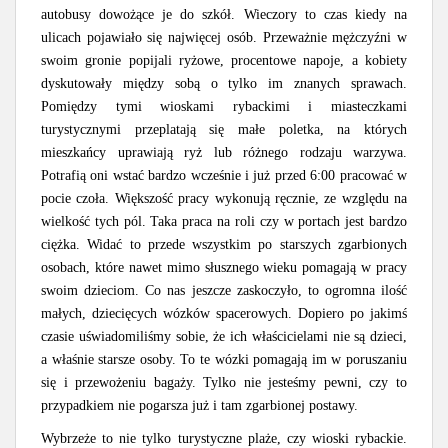
autobusy dowożące je do szkół. Wieczory to czas kiedy na
ulicach pojawiało się najwięcej osób. Przeważnie mężczyźni w
swoim gronie popijali ryżowe, procentowe napoje, a kobiety
dyskutowały między sobą o tylko im znanych sprawach.
Pomiędzy tymi wioskami rybackimi i miasteczkami
turystycznymi przeplatają się małe poletka, na których
mieszkańcy uprawiają ryż lub różnego rodzaju warzywa.
Potrafią oni wstać bardzo wcześnie i już przed 6:00 pracować w
pocie czoła. Większość pracy wykonują ręcznie, ze względu na
wielkość tych pól. Taka praca na roli czy w portach jest bardzo
ciężka. Widać to przede wszystkim po starszych zgarbionych
osobach, które nawet mimo słusznego wieku pomagają w pracy
swoim dzieciom. Co nas jeszcze zaskoczyło, to ogromna ilość
małych, dziecięcych wózków spacerowych. Dopiero po jakimś
czasie uświadomiliśmy sobie, że ich właścicielami nie są dzieci,
a właśnie starsze osoby. To te wózki pomagają im w poruszaniu
się i przewożeniu bagaży. Tylko nie jesteśmy pewni, czy to
przypadkiem nie pogarsza już i tam zgarbionej postawy.
Wybrzeże to nie tylko turystyczne plaże, czy wioski rybackie.