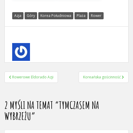
Azja
Góry
Korea Południowa
Plaża
Rower
NAWIGACJA
Rowerowe Eldorado Azji
Koreańska gościnność
WPISU
2 MYŚLI NA TEMAT “
TYMCZASEM NA
WYBRZEŻU
”