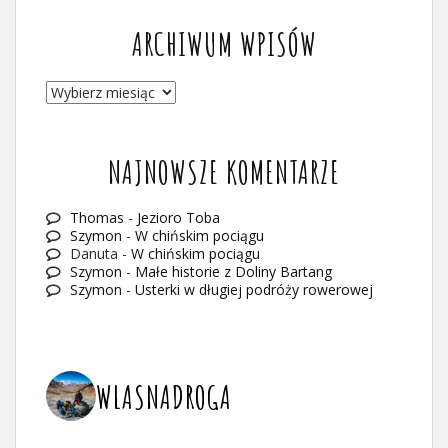
ARCHIWUM WPISÓW
ARCHIWUM
WPISÓW
NAJNOWSZE KOMENTARZE
Thomas
-
Jezioro Toba
Szymon
-
W chińskim pociągu
Danuta
-
W chińskim pociągu
Szymon
-
Małe historie z Doliny Bartang
Szymon
-
Usterki w długiej podróży rowerowej
WLASNADROGA