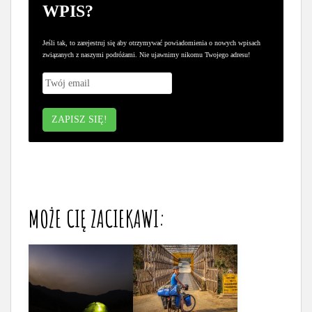
WPIS?
Jeśli tak, to zarejestruj się aby otrzymywać powiadomienia o nowych wpisach
związanych z naszymi podróżami. Nie ujawnimy nikomu Twojego adresu!
MOŻE CIĘ ZACIEKAWI: