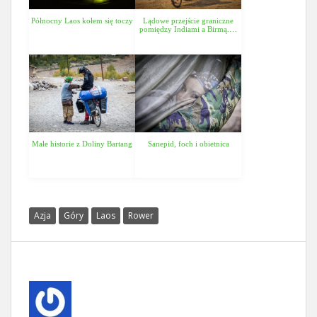
Północny Laos kołem się toczy
Lądowe przejście graniczne
pomiędzy Indiami a Birmą.…
Małe historie z Doliny Bartang
Sanepid, foch i obietnica
Azja
Góry
Laos
Rower