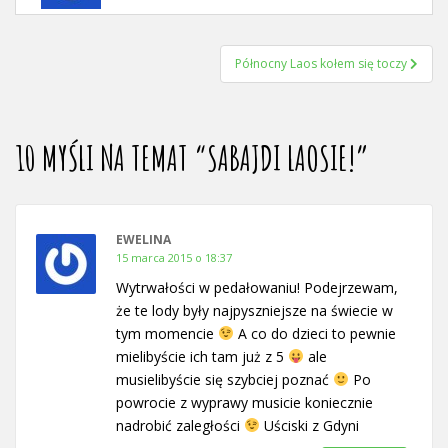
NAWIGACJA
Północny Laos kołem się toczy
WPISU
10 MYŚLI NA TEMAT “
SABAJDI LAOSIE!
”
EWELINA
15 marca 2015 o 18:37
Wytrwałości w pedałowaniu! Podejrzewam,
że te lody były najpyszniejsze na świecie w
tym momencie
A co do dzieci to pewnie
mielibyście ich tam już z 5
ale
musielibyście się szybciej poznać
Po
powrocie z wyprawy musicie koniecznie
nadrobić zaległości
Uściski z Gdyni