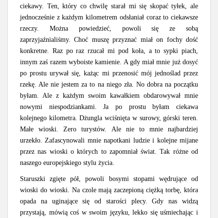
ciekawy. Ten, który co chwilę starał mi się skopać tyłek, ale
jednocześnie z każdym kilometrem odsłaniał coraz to ciekawsze
rzeczy. Można powiedzieć, powoli się ze sobą
zaprzyjaźnialiśmy. Choć muszę przyznać miał on fochy dość
konkretne. Raz po raz rzucał mi pod koła, a to sypki piach,
innym zaś razem wyboiste kamienie. A gdy miał mnie już dosyć
po prostu urywał się, każąc mi przenosić mój jednoślad przez
rzekę. Ale nie jestem za to na niego zła. No dobra na początku
byłam. Ale z każdym swoim kawałkiem obdarowywał mnie
nowymi niespodziankami. Ja po prostu byłam ciekawa
kolejnego kilometra. Dżungla wciśnięta w surowy, górski teren.
Małe wioski. Zero turystów. Ale nie to mnie najbardziej
urzekło. Zafascynowali mnie napotkani ludzie i kolejne mijane
przez nas wioski o których to zapomniał świat. Tak różne od
naszego europejskiego stylu życia.
Staruszki zgięte pół, powoli bosymi stopami wędrujące od
wioski do wioski. Na czole mają zaczepioną ciężką torbę, która
opada na uginające się od starości plecy. Gdy nas widzą
przystają, mówią coś w swoim języku, lekko się uśmiechając i