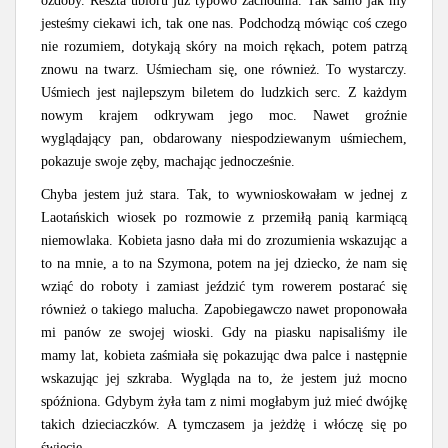
ozdoby. Reszta ubioru już typowo zachodnia. Tak samo jak my
jesteśmy ciekawi ich, tak one nas. Podchodzą mówiąc coś czego
nie rozumiem, dotykają skóry na moich rękach, potem patrzą
znowu na twarz. Uśmiecham się, one również. To wystarczy.
Uśmiech jest najlepszym biletem do ludzkich serc. Z każdym
nowym krajem odkrywam jego moc. Nawet groźnie
wyglądający pan, obdarowany niespodziewanym uśmiechem,
pokazuje swoje zęby, machając jednocześnie.
Chyba jestem już stara. Tak, to wywnioskowałam w jednej z
Laotańskich wiosek po rozmowie z przemiłą panią karmiącą
niemowlaka. Kobieta jasno dała mi do zrozumienia wskazując a
to na mnie, a to na Szymona, potem na jej dziecko, że nam się
wziąć do roboty i zamiast jeździć tym rowerem postarać się
również o takiego malucha. Zapobiegawczo nawet proponowała
mi panów ze swojej wioski. Gdy na piasku napisaliśmy ile
mamy lat, kobieta zaśmiała się pokazując dwa palce i następnie
wskazując jej szkraba. Wygląda na to, że jestem już mocno
spóźniona. Gdybym żyła tam z nimi mogłabym już mieć dwójkę
takich dzieciaczków. A tymczasem ja jeżdżę i włóczę się po
świecie.