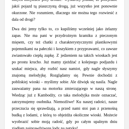
jakiś pojazd tą piaszczystą drogą, już wszystko jest ponownie
okurzone. Nie rozumiem, dlaczego nie można tego rozwiesić z
dala od drogi?
Dwa dni jemy tylko to, co kupiliśmy wcześniej jako żelazny
zapas. Nie ma pani w przydrożnym kramiku z pieczonym
mięsem, czy też chatki z charakterystycznymi plastikowymi
pojemnikami na pałeczki i koszykiem z przyprawami, co zawsze
zwiastowało ciepłą zupkę. Z jedzeniem na takich wioskach jest
po prostu krucho. Już mamy zjeżdżać z kolejnego podjazdu i
szukać miejsca, aby rozbić nasz namiot, gdy nagle słyszymy
znajomą melodyjkę. Rozglądamy się. Pewnie dochodzi z
pobliskiej wioski – myślimy sobie. Ale dźwięk się nasila. Nagle
zauważamy pana na motorku zmierzającego w naszą stronę.
Wiedząc już z Kambodży, co taka melodyjka może oznaczać,
zatrzymujemy osobnika. Niemożliwe! Ku naszej radości, nasze
przeczucia się sprawdzają, a przed nami stoi pan z przenośną
budką z lodami, z którą to objeżdża okoliczne wioski. Możecie
wyobrazić sobie moją radość, gdy po całym upalnym dniu
zjadłam najprawdziwsze lody na patyku!