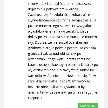
strony – jak tam byliście o nim pisaliście,
dopiero się pakowałem w drogę.
Zazdroszczę, że zdołaliście zobaczyć te
słynne laotańskie szutry na swojej trasie, ja
już nie miałem tego szczęścia, wszystko
wyasfaltowane, a na wycieczki w ślepe
doliny po zakurzonych ścieżkach nie miałem
siły. Dobrze, że nie zostaliście złamani
głodową dietą, a pewnie potem, za chińską
granicą, i tak to nadrobiliście. A po
przeczytaniu tego wpisu patrzę teraz na
Laos trochę łaskawszym okiem, niż zaraz po
wyjeździe z niego. Bo faktycznie, ludzie byli
tam dobrzy. Ale nie spodziewałem się, że w
stylu Azji Centralnej będą Wam wytykać
bezdzietność, jak w Kirgistanie to była
norma, tak w Laosie nikt się u mnie tego nie
czepiał :).
ODPOWIEDZ