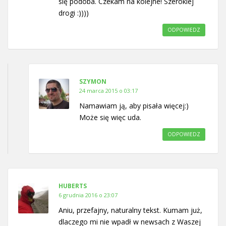
się podoba. Czekam na kolejne! Szerokiej
drogi :))))
ODPOWIEDZ
SZYMON
24 marca 2015 o 03:17
Namawiam ją, aby pisała więcej:)
Może się więc uda.
ODPOWIEDZ
HUBERTS
6 grudnia 2016 o 23:07
Aniu, przefajny, naturalny tekst. Kumam już,
dlaczego mi nie wpadł w newsach z Waszej