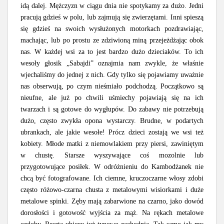
idą dalej. Mężczyzn w ciągu dnia nie spotykamy za dużo. Jedni
pracują gdzieś w polu, lub zajmują się zwierzętami. Inni spieszą
się gdzieś na swoich wysłużonych motorkach pozdrawiając,
machając, lub po prostu ze zdziwioną miną przejeżdżając obok
nas. W każdej wsi za to jest bardzo dużo dzieciaków. To ich
wesoły głosik „Sabajdi” oznajmia nam zwykle, że właśnie
wjechaliśmy do jednej z nich. Gdy tylko się pojawiamy uważnie
nas obserwują, po czym nieśmiało podchodzą. Początkowo są
nieufne, ale już po chwili uśmiechy pojawiają się na ich
twarzach i są gotowe do wygłupów. Do zabawy nie potrzebują
dużo, często zwykła opona wystarczy. Brudne, w podartych
ubrankach, ale jakie wesołe! Prócz dzieci zostają we wsi też
kobiety. Młode matki z niemowlakiem przy piersi, zawiniętym
w chustę. Starsze wyszywające coś mozolnie lub
przygotowujące posiłek. W odróżnieniu do Kambodżanek nie
chcą być fotografowane. Ich ciemne, kruczoczarne włosy zdobi
często różowo-czarna chusta z metalowymi wisiorkami i duże
metalowe spinki. Zęby mają zabarwione na czarno, jako dowód
dorosłości i gotowość wyjścia za mąż. Na rękach metalowe