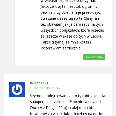
w Wietnamie nie udało otrzymać.
Jako, że kraj ten jest tak ogromny,
pewnie przyjdzie nam je przedłużyć.
Strasznie cieszę się na te Chiny, ale
też obawiam jak ja dam radę na tych
wszystkich podjazdach, które przecież
są jeszcze większe od tych w Laosie.
Także trzymaj za mnie kciuki:)
Pozdrawiam serdecznie!
ODPOWIEDZ
KOTECZEK1
15 marca 2015 o 18:47
Szymon podejrzewam ze to ty robisz zdjecia
suuuper, sa przepiekne!!!! pozdrowienia od
Doroty z Dlugiej 59:))) i calej rodzinki
trzymamy za was kciuki i sledzimy na necie