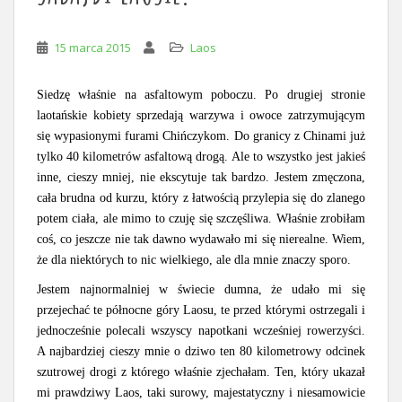
15 marca 2015
Laos
Siedzę właśnie na asfaltowym poboczu. Po drugiej stronie
laotańskie kobiety sprzedają warzywa i owoce zatrzymującym
się wypasionymi furami Chińczykom. Do granicy z Chinami już
tylko 40 kilometrów asfaltową drogą. Ale to wszystko jest jakieś
inne, cieszy mniej, nie ekscytuje tak bardzo. Jestem zmęczona,
cała brudna od kurzu, który z łatwością przylepia się do zlanego
potem ciała, ale mimo to czuję się szczęśliwa. Właśnie zrobiłam
coś, co jeszcze nie tak dawno wydawało mi się nierealne. Wiem,
że dla niektórych to nic wielkiego, ale dla mnie znaczy sporo.
Jestem najnormalniej w świecie dumna, że udało mi się
przejechać te północne góry Laosu, te przed którymi ostrzegali i
jednocześnie polecali wszyscy napotkani wcześniej rowerzyści.
A najbardziej cieszy mnie o dziwo ten 80 kilometrowy odcinek
szutrowej drogi z którego właśnie zjechałam. Ten, który ukazał
mi prawdziwy Laos, taki surowy, majestatyczny i niesamowicie