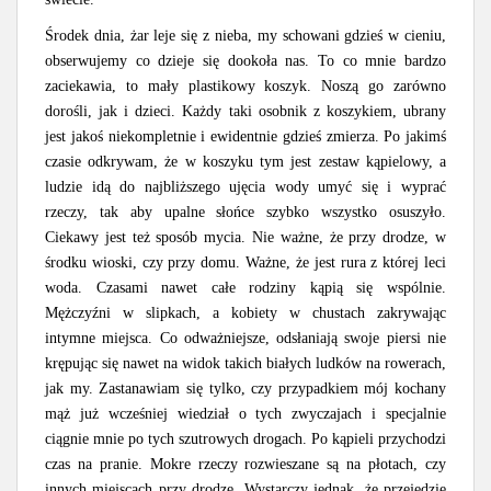
Środek dnia, żar leje się z nieba, my schowani gdzieś w cieniu,
obserwujemy co dzieje się dookoła nas. To co mnie bardzo
zaciekawia, to mały plastikowy koszyk. Noszą go zarówno
dorośli, jak i dzieci. Każdy taki osobnik z koszykiem, ubrany
jest jakoś niekompletnie i ewidentnie gdzieś zmierza. Po jakimś
czasie odkrywam, że w koszyku tym jest zestaw kąpielowy, a
ludzie idą do najbliższego ujęcia wody umyć się i wyprać
rzeczy, tak aby upalne słońce szybko wszystko osuszyło.
Ciekawy jest też sposób mycia. Nie ważne, że przy drodze, w
środku wioski, czy przy domu. Ważne, że jest rura z której leci
woda. Czasami nawet całe rodziny kąpią się wspólnie.
Mężczyźni w slipkach, a kobiety w chustach zakrywając
intymne miejsca. Co odważniejsze, odsłaniają swoje piersi nie
krępując się nawet na widok takich białych ludków na rowerach,
jak my. Zastanawiam się tylko, czy przypadkiem mój kochany
mąż już wcześniej wiedział o tych zwyczajach i specjalnie
ciągnie mnie po tych szutrowych drogach. Po kąpieli przychodzi
czas na pranie. Mokre rzeczy rozwieszane są na płotach, czy
innych miejscach przy drodze. Wystarczy jednak, że przejedzie