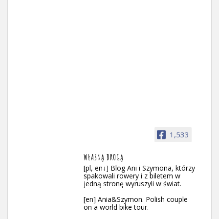
1,533
WŁASNĄ DROGĄ
[pl, en↓] Blog Ani i Szymona, którzy
spakowali rowery i z biletem w
jedną stronę wyruszyli w świat.
[en] Ania&Szymon. Polish couple
on a world bike tour.