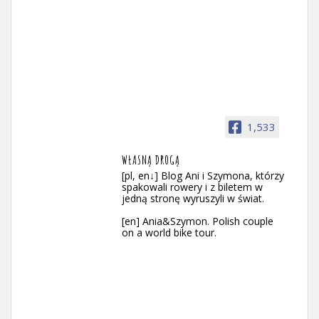
1,533
WŁASNĄ DROGĄ
[pl, en↓] Blog Ani i Szymona, którzy
spakowali rowery i z biletem w
jedną stronę wyruszyli w świat.
[en] Ania&Szymon. Polish couple
on a world bike tour.