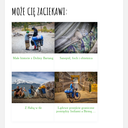
MOŻE CIĘ ZACIEKAWI:
Małe historie z Doliny Bartang
Sanepid, foch i obietnica
Z Habą w tle
Lądowe przejście graniczne
pomiędzy Indiami a Birmą.…