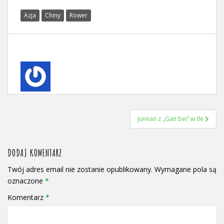
Azja
Chiny
Rower
NAWIGACJA
Junnan z „Gan bei” w tle
WPISU
DODAJ KOMENTARZ
Twój adres email nie zostanie opublikowany.
Wymagane pola są
oznaczone
*
Komentarz
*