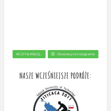
WCZYTAJ WIĘCEJ...
Obserwuj na Instagramie
NASZE WCZEŚNIEJSZE PODRÓŻE: