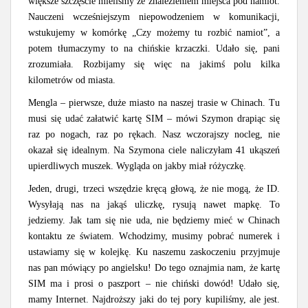
większe szczęście mieliśmy ze znalezieniem miejsca pod namiot.
Nauczeni wcześniejszym niepowodzeniem w komunikacji,
wstukujemy w komórkę „Czy możemy tu rozbić namiot”, a
potem tłumaczymy to na chińskie krzaczki. Udało się, pani
zrozumiała. Rozbijamy się więc na jakimś polu kilka
kilometrów od miasta.
Mengla – pierwsze, duże miasto na naszej trasie w Chinach. Tu
musi się udać załatwić kartę SIM – mówi Szymon drapiąc się
raz po nogach, raz po rękach. Nasz wczorajszy nocleg, nie
okazał się idealnym. Na Szymona ciele naliczyłam 41 ukąszeń
upierdliwych muszek. Wygląda on jakby miał różyczkę.
Jeden, drugi, trzeci wszędzie kręcą głową, że nie mogą, że ID.
Wysyłają nas na jakąś uliczkę, rysują nawet mapkę. To
jedziemy. Jak tam się nie uda, nie będziemy mieć w Chinach
kontaktu ze światem. Wchodzimy, musimy pobrać numerek i
ustawiamy się w kolejkę. Ku naszemu zaskoczeniu przyjmuje
nas pan mówiący po angielsku! Do tego oznajmia nam, że kartę
SIM ma i prosi o paszport – nie chiński dowód! Udało się,
mamy Internet. Najdroższy jaki do tej pory kupiliśmy, ale jest.