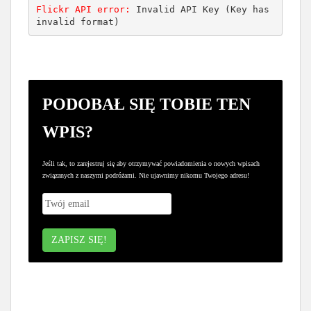
Flickr API error: 
Invalid API Key (Key has 
invalid format)
PODOBAŁ SIĘ TOBIE TEN
WPIS?
Jeśli tak, to zarejestruj się aby otrzymywać powiadomienia o nowych wpisach
związanych z naszymi podróżami. Nie ujawnimy nikomu Twojego adresu!