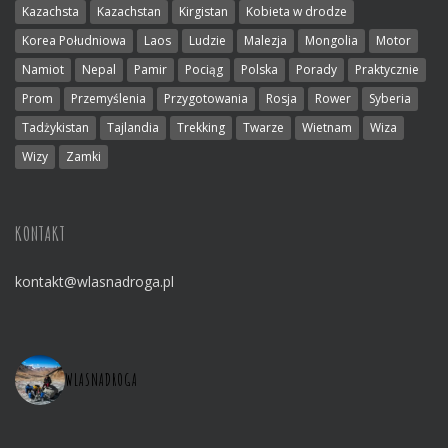
Kazachsta
Kazachstan
Kirgistan
Kobieta w drodze
Korea Południowa
Laos
Ludzie
Malezja
Mongolia
Motor
Namiot
Nepal
Pamir
Pociąg
Polska
Porady
Praktycznie
Prom
Przemyślenia
Przygotowania
Rosja
Rower
Syberia
Tadżykistan
Tajlandia
Trekking
Twarze
Wietnam
Wiza
Wizy
Zamki
KONTAKT
kontakt@wlasnadroga.pl
WLASNADROGA