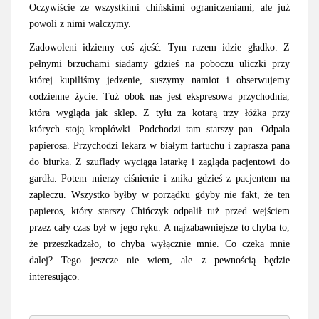
Oczywiście ze wszystkimi chińskimi ograniczeniami, ale już
powoli z nimi walczymy.
Zadowoleni idziemy coś zjeść. Tym razem idzie gładko. Z
pełnymi brzuchami siadamy gdzieś na poboczu uliczki przy
której kupiliśmy jedzenie, suszymy namiot i obserwujemy
codzienne życie. Tuż obok nas jest ekspresowa przychodnia,
która wygląda jak sklep. Z tyłu za kotarą trzy łóżka przy
których stoją kroplówki. Podchodzi tam starszy pan. Odpala
papierosa. Przychodzi lekarz w białym fartuchu i zaprasza pana
do biurka. Z szuflady wyciąga latarkę i zagląda pacjentowi do
gardła. Potem mierzy ciśnienie i znika gdzieś z pacjentem na
zapleczu. Wszystko byłby w porządku gdyby nie fakt, że ten
papieros, który starszy Chińczyk odpalił tuż przed wejściem
przez cały czas był w jego ręku. A najzabawniejsze to chyba to,
że przeszkadzało, to chyba wyłącznie mnie. Co czeka mnie
dalej? Tego jeszcze nie wiem, ale z pewnością będzie
interesująco.