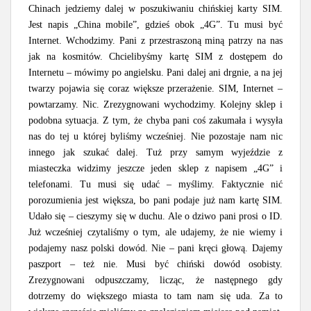
Chinach jedziemy dalej w poszukiwaniu chińskiej karty SIM.
Jest napis „China mobile”, gdzieś obok „4G”. Tu musi być
Internet. Wchodzimy. Pani z przestraszoną miną patrzy na nas
jak na kosmitów. Chcielibyśmy kartę SIM z dostępem do
Internetu – mówimy po angielsku. Pani dalej ani drgnie, a na jej
twarzy pojawia się coraz większe przerażenie. SIM, Internet –
powtarzamy. Nic. Zrezygnowani wychodzimy. Kolejny sklep i
podobna sytuacja. Z tym, że chyba pani coś zakumała i wysyła
nas do tej u której byliśmy wcześniej. Nie pozostaje nam nic
innego jak szukać dalej. Tuż przy samym wyjeździe z
miasteczka widzimy jeszcze jeden sklep z napisem „4G” i
telefonami. Tu musi się udać – myślimy. Faktycznie nić
porozumienia jest większa, bo pani podaje już nam kartę SIM.
Udało się – cieszymy się w duchu. Ale o dziwo pani prosi o ID.
Już wcześniej czytaliśmy o tym, ale udajemy, że nie wiemy i
podajemy nasz polski dowód. Nie – pani kręci głową. Dajemy
paszport – też nie. Musi być chiński dowód osobisty.
Zrezygnowani odpuszczamy, licząc, że następnego gdy
dotrzemy do większego miasta to tam nam się uda. Za to