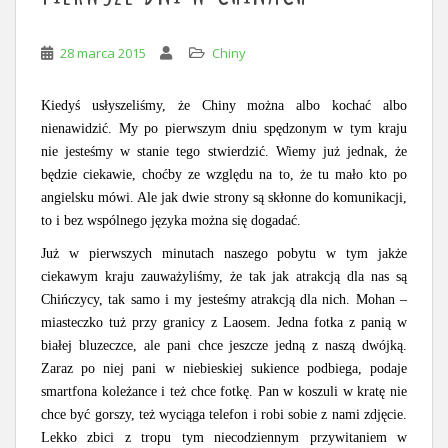
28 marca 2015
Chiny
Kiedyś usłyszeliśmy, że Chiny można albo kochać albo
nienawidzić. My po pierwszym dniu spędzonym w tym kraju
nie jesteśmy w stanie tego stwierdzić. Wiemy już jednak, że
będzie ciekawie, choćby ze względu na to, że tu mało kto po
angielsku mówi. Ale jak dwie strony są skłonne do komunikacji,
to i bez wspólnego języka można się dogadać.
Już w pierwszych minutach naszego pobytu w tym jakże
ciekawym kraju zauważyliśmy, że tak jak atrakcją dla nas są
Chińczycy, tak samo i my jesteśmy atrakcją dla nich. Mohan –
miasteczko tuż przy granicy z Laosem. Jedna fotka z panią w
białej bluzeczce, ale pani chce jeszcze jedną z naszą dwójką.
Zaraz po niej pani w niebieskiej sukience podbiega, podaje
smartfona koleżance i też chce fotkę. Pan w koszuli w kratę nie
chce być gorszy, też wyciąga telefon i robi sobie z nami zdjęcie.
Lekko zbici z tropu tym niecodziennym przywitaniem w