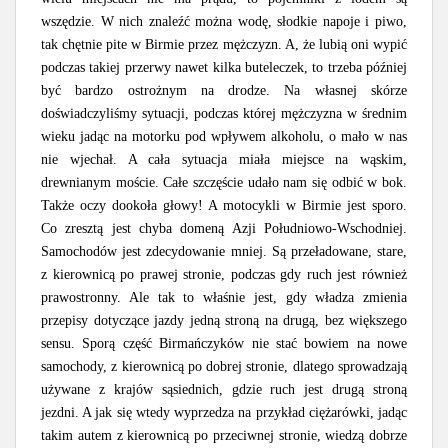
wszędzie. W nich znaleźć można wodę, słodkie napoje i piwo,
tak chętnie pite w Birmie przez mężczyzn. A, że lubią oni wypić
podczas takiej przerwy nawet kilka buteleczek, to trzeba później
być bardzo ostrożnym na drodze. Na własnej skórze
doświadczyliśmy sytuacji, podczas której mężczyzna w średnim
wieku jadąc na motorku pod wpływem alkoholu, o mało w nas
nie wjechał. A cała sytuacja miała miejsce na wąskim,
drewnianym moście. Całe szczęście udało nam się odbić w bok.
Także oczy dookoła głowy! A motocykli w Birmie jest sporo.
Co zresztą jest chyba domeną Azji Południowo-Wschodniej.
Samochodów jest zdecydowanie mniej. Są przeładowane, stare,
z kierownicą po prawej stronie, podczas gdy ruch jest również
prawostronny. Ale tak to właśnie jest, gdy władza zmienia
przepisy dotyczące jazdy jedną stroną na drugą, bez większego
sensu. Sporą część Birmańczyków nie stać bowiem na nowe
samochody, z kierownicą po dobrej stronie, dlatego sprowadzają
używane z krajów sąsiednich, gdzie ruch jest drugą stroną
jezdni. A jak się wtedy wyprzedza na przykład ciężarówki, jadąc
takim autem z kierownicą po przeciwnej stronie, wiedzą dobrze