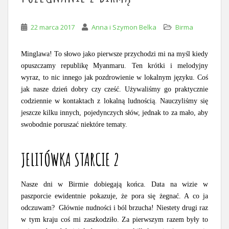
22 marca 2017
Anna i Szymon Belka
Birma
Minglawa! To słowo jako pierwsze przychodzi mi na myśl kiedy
opuszczamy republikę Myanmaru. Ten krótki i melodyjny
wyraz, to nic innego jak pozdrowienie w lokalnym języku. Coś
jak nasze dzień dobry czy cześć. Używaliśmy go praktycznie
codziennie w kontaktach z lokalną ludnością. Nauczyliśmy się
jeszcze kilku innych, pojedynczych słów, jednak to za mało, aby
swobodnie poruszać niektóre tematy.
JELITÓWKA STARCIE 2
Nasze dni w Birmie dobiegają końca. Data na wizie w
paszporcie ewidentnie pokazuje, że pora się żegnać. A co ja
odczuwam? Głównie nudności i ból brzucha! Niestety drugi raz
w tym kraju coś mi zaszkodziło. Za pierwszym razem były to