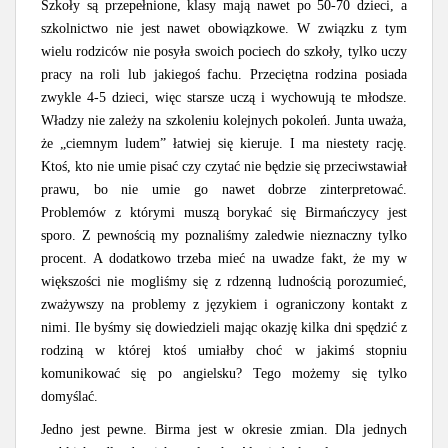
Szkoły są przepełnione, klasy mają nawet po 50-70 dzieci, a
szkolnictwo nie jest nawet obowiązkowe. W związku z tym
wielu rodziców nie posyła swoich pociech do szkoły, tylko uczy
pracy na roli lub jakiegoś fachu. Przeciętna rodzina posiada
zwykle 4-5 dzieci, więc starsze uczą i wychowują te młodsze.
Władzy nie zależy na szkoleniu kolejnych pokoleń. Junta uważa,
że „ciemnym ludem” łatwiej się kieruje. I ma niestety rację.
Ktoś, kto nie umie pisać czy czytać nie będzie się przeciwstawiał
prawu, bo nie umie go nawet dobrze zinterpretować.
Problemów z którymi muszą borykać się Birmańczycy jest
sporo. Z pewnością my poznaliśmy zaledwie nieznaczny tylko
procent. A dodatkowo trzeba mieć na uwadze fakt, że my w
większości nie mogliśmy się z rdzenną ludnością porozumieć,
zważywszy na problemy z językiem i ograniczony kontakt z
nimi. Ile byśmy się dowiedzieli mając okazję kilka dni spędzić z
rodziną w której ktoś umiałby choć w jakimś stopniu
komunikować się po angielsku? Tego możemy się tylko
domyślać.
Jedno jest pewne. Birma jest w okresie zmian. Dla jednych