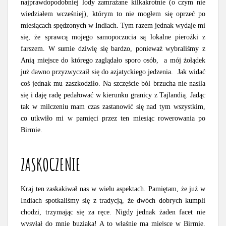
najprawdopodobniej lody zamrażane kilkakrotnie (o czym nie
wiedziałem wcześniej), którym to nie mogłem się oprzeć po
miesiącach spędzonych w Indiach. Tym razem jednak wydaje mi
się, że sprawcą mojego samopoczucia są lokalne pierożki z
farszem. W sumie dziwię się bardzo, ponieważ wybraliśmy z
Anią miejsce do którego zaglądało sporo osób, a mój żołądek
już dawno przyzwyczaił się do azjatyckiego jedzenia. Jak widać
coś jednak mu zaszkodziło. Na szczęście ból brzucha nie nasila
się i daję radę pedałować w kierunku granicy z Tajlandią. Jadąc
tak w milczeniu mam czas zastanowić się nad tym wszystkim,
co utkwiło mi w pamięci przez ten miesiąc rowerowania po
Birmie.
ZASKOCZENIE
Kraj ten zaskakiwał nas w wielu aspektach. Pamiętam, że już w
Indiach spotkaliśmy się z tradycją, że dwóch dobrych kumpli
chodzi, trzymając się za ręce. Nigdy jednak żaden facet nie
wysyłał do mnie buziaka! A to właśnie ma miejsce w Birmie.