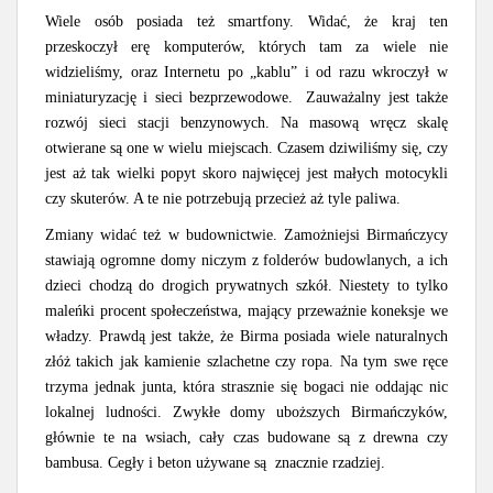
Wiele osób posiada też smartfony. Widać, że kraj ten
przeskoczył erę komputerów, których tam za wiele nie
widzieliśmy, oraz Internetu po „kablu” i od razu wkroczył w
miniaturyzację i sieci bezprzewodowe. Zauważalny jest także
rozwój sieci stacji benzynowych. Na masową wręcz skalę
otwierane są one w wielu miejscach. Czasem dziwiliśmy się, czy
jest aż tak wielki popyt skoro najwięcej jest małych motocykli
czy skuterów. A te nie potrzebują przecież aż tyle paliwa.
Zmiany widać też w budownictwie. Zamożniejsi Birmańczycy
stawiają ogromne domy niczym z folderów budowlanych, a ich
dzieci chodzą do drogich prywatnych szkół. Niestety to tylko
maleńki procent społeczeństwa, mający przeważnie koneksje we
władzy. Prawdą jest także, że Birma posiada wiele naturalnych
złóż takich jak kamienie szlachetne czy ropa. Na tym swe ręce
trzyma jednak junta, która strasznie się bogaci nie oddając nic
lokalnej ludności. Zwykłe domy uboższych Birmańczyków,
głównie te na wsiach, cały czas budowane są z drewna czy
bambusa. Cegły i beton używane są znacznie rzadziej.