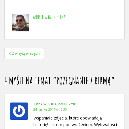
ANNA I SZYMON BELKA
NAWIGACJA
Z wizytą w Bagan
WPISU
4 MYŚLI NA TEMAT “
POŻEGNANIE Z BIRMĄ
”
KRZYSZTOF GRZELCZYK
24 marca 2017 o 13:30
Wspaniałe zdjęcia, które opowiadają
historię! jestem pod wrażeniem. Wytrwałości