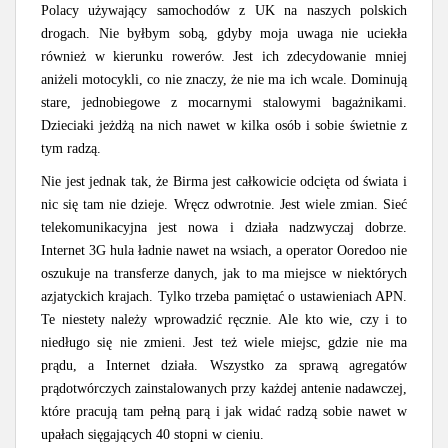
Polacy używający samochodów z UK na naszych polskich
drogach. Nie byłbym sobą, gdyby moja uwaga nie uciekła
również w kierunku rowerów. Jest ich zdecydowanie mniej
aniżeli motocykli, co nie znaczy, że nie ma ich wcale. Dominują
stare, jednobiegowe z mocarnymi stalowymi bagażnikami.
Dzieciaki jeżdżą na nich nawet w kilka osób i sobie świetnie z
tym radzą.
Nie jest jednak tak, że Birma jest całkowicie odcięta od świata i
nic się tam nie dzieje. Wręcz odwrotnie. Jest wiele zmian. Sieć
telekomunikacyjna jest nowa i działa nadzwyczaj dobrze.
Internet 3G hula ładnie nawet na wsiach, a operator Ooredoo nie
oszukuje na transferze danych, jak to ma miejsce w niektórych
azjatyckich krajach. Tylko trzeba pamiętać o ustawieniach APN.
Te niestety należy wprowadzić ręcznie. Ale kto wie, czy i to
niedługo się nie zmieni. Jest też wiele miejsc, gdzie nie ma
prądu, a Internet działa. Wszystko za sprawą agregatów
prądotwórczych zainstalowanych przy każdej antenie nadawczej,
które pracują tam pełną parą i jak widać radzą sobie nawet w
upałach sięgających 40 stopni w cieniu.