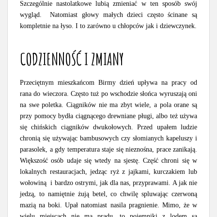
Szczególnie nastolatkowe lubią zmieniać w ten sposób swój
wygląd. Natomiast głowy małych dzieci często ścinane są
kompletnie na łyso. I to zarówno u chłopców jak i dziewczynek.
CODZIENNOŚĆ I ZMIANY
Przeciętnym mieszkańcom Birmy dzień upływa na pracy od
rana do wieczora. Często tuż po wschodzie słońca wyruszają oni
na swe poletka. Ciągników nie ma zbyt wiele, a pola orane są
przy pomocy bydła ciągnącego drewniane pługi, albo też używa
się chińskich ciągników dwukołowych. Przed upałem ludzie
chronią się używając bambusowych czy słomianych kapeluszy i
parasolek, a gdy temperatura staje się nieznośna, prace zanikają.
Większość osób udaje się wtedy na sjestę. Część chroni się w
lokalnych restauracjach, jedząc ryż z jajkami, kurczakiem lub
wołowiną i bardzo ostrymi, jak dla nas, przyprawami. A jak nie
jedzą, to namiętnie żują betel, co chwilę spluwając czerwoną
mazią na boki. Upał natomiast nasila pragnienie. Mimo, że w
wielu miejscach nie ma prądu, to pojemniki z lodem są