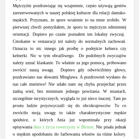
Mężczyźni pozdrawiając się wzajemnie, często używają gestów
zarezerwowanych w naszej polskiej kulturze dla relacji damsko-
męskich. Przyznam, że spore wrażenie to na mnie zrobiło. W
pierwszej chwili pomyślałem, że sporo tu mężczyzn odmiennej
orientacji. Dopiero po czasie poznałem ten lokalny zwyczaj.
Cmokanie w restauracji też należy do normalnych zachowań.
Oznacza to nic innego jak prośbę o podejście kelnera czy
kelnerki. Nic w tym obraźliwego. Do podobnych zwyczajów
należy uznać klaskanie. To właśnie za jego pomocą, próbowano
zwrócić naszą uwagę. Dopiero gdy odwróciliśmy głowy,
pozdrawiano nas słowami Minglawa. A pozdrowień wysłano do
nas całe mnóstwo! Nie udało nam się chyba przejechać przez
żadną wieź, bez minimum jednego powitania. W miastach,
szczególnie turystycznych, wygląda to już nieco inaczej. Tam po
prostu ludzie przyzwyczaili się do obcokrajowców. To co
zwróciło moją uwagę to także charakterystyczne męskie
spódnice, o których Ania już wspominała przy okazji
opisywania
dnia z życia rowerzysty w Birmie
. Nie pisała jednak
o męskim upodobaniu do farbowania włosów na różne kolory.