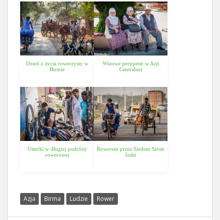
Dzień z życia rowerzysty w
Wizowe perypetie w Azji
Birmie
Centralnej
Usterki w długiej podróży
Rowerem przez Siedem Sióstr
rowerowej
Indii
Azja
Birma
Ludzie
Rower