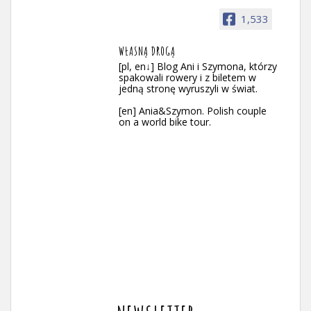
1,533
WŁASNĄ DROGĄ
[pl, en↓] Blog Ani i Szymona, którzy
spakowali rowery i z biletem w
jedną stronę wyruszyli w świat.
[en] Ania&Szymon. Polish couple
on a world bike tour.